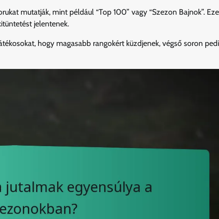
orukat mutatják, mint például “Top 100” vagy “Szezon Bajnok”. Eze
tüntetést jelentenek.
játékosokat, hogy magasabb rangokért küzdjenek, végső soron ped