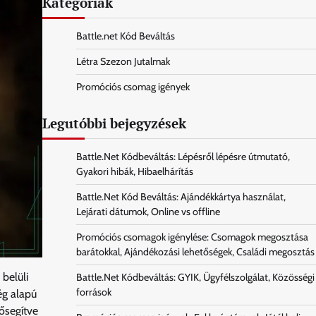
Kategóriák
Battle.net Kód Beváltás
Létra Szezon Jutalmak
Promóciós csomag igények
Legutóbbi bejegyzések
Battle.Net Kódbeváltás: Lépésről lépésre útmutató,
Gyakori hibák, Hibaelhárítás
Battle.Net Kód Beváltás: Ajándékkártya használat,
Lejárati dátumok, Online vs offline
Promóciós csomagok igénylése: Csomagok megosztása
barátokkal, Ajándékozási lehetőségek, Családi megosztás
belüli
Battle.Net Kódbeváltás: GYIK, Ügyfélszolgálat, Közösségi
források
ég alapú
ősegítve