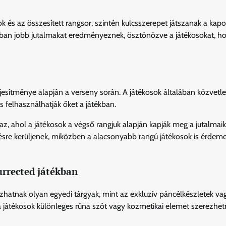
és az összesített rangsor, szintén kulcsszerepet játszanak a kapo
ban jobb jutalmakat eredményeznek, ösztönözve a játékosokat, h
eljesítménye alapján a verseny során. A játékosok általában közvetle
 felhasználhatják őket a játékban.
az, ahol a játékosok a végső rangjuk alapján kapják meg a jutalmaik
erésre kerüljenek, miközben a alacsonyabb rangú játékosok is érdem
urrected játékban
tozhatnak olyan egyedi tárgyak, mint az exkluzív páncélkészletek va
a játékosok különleges rúna szót vagy kozmetikai elemet szerezhet