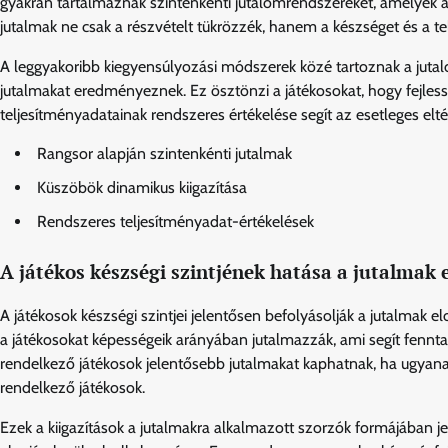
gyakran tartalmaznak szintenkénti jutalomrendszereket, amelyek a 
jutalmak ne csak a részvételt tükrözzék, hanem a készséget és a tel
A leggyakoribb kiegyensúlyozási módszerek közé tartoznak a juta
jutalmakat eredményeznek. Ez ösztönzi a játékosokat, hogy fejless
teljesítményadatainak rendszeres értékelése segít az esetleges el
Rangsor alapján szintenkénti jutalmak
Küszöbök dinamikus kiigazítása
Rendszeres teljesítményadat-értékelések
A játékos készségi szintjének hatása a jutalmak
A játékosok készségi szintjei jelentősen befolyásolják a jutalmak el
a játékosokat képességeik arányában jutalmazzák, ami segít fennta
rendelkező játékosok jelentősebb jutalmakat kaphatnak, ha ugyana
rendelkező játékosok.
Ezek a kiigazítások a jutalmakra alkalmazott szorzók formájában 