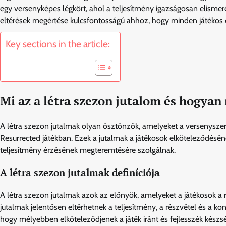
egy versenyképes légkört, ahol a teljesítmény igazságosan elisme
eltérések megértése kulcsfontosságú ahhoz, hogy minden játékos 
Key sections in the article:
Mi az a létra szezon jutalom és hogya
A létra szezon jutalmak olyan ösztönzők, amelyeket a versenyszerű
Resurrected játékban. Ezek a jutalmak a játékosok elköteleződésén
teljesítmény érzésének megteremtésére szolgálnak.
A létra szezon jutalmak definíciója
A létra szezon jutalmak azok az előnyök, amelyeket a játékosok a
jutalmak jelentősen eltérhetnek a teljesítmény, a részvétel és a ko
hogy mélyebben elköteleződjenek a játék iránt és fejlesszék készsé