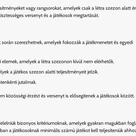
esítményeket vagy rangsorokat, amelyek csak a létra szezon alatt ér
 tisztességes versenyt és a játékosok megtartását.
ok során szerezhetnek, amelyek fokozzák a játékmenetet és egyedi
 elemek, amelyek a létra szezonon kívül nem elérhetők.
k a játékos szezon alatti teljesítményeit jelzik.
tenkénti jutalmak.
 közösségi érzést és versenyt is elősegítenek a játékosok között.
elelniük bizonyos kritériumoknak, amelyek gyakran magukban fogla
ban a játékosoknak minimális számú játékot kell teljesíteniük ahho