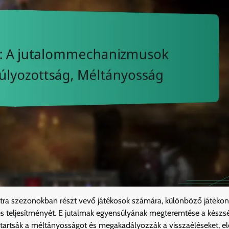
étra szezonokban részt vevő játékosok számára, különböző játékon 
és teljesítményét. E jutalmak egyensúlyának megteremtése a készs
nntartsák a méltányosságot és megakadályozzák a visszaéléseket, el