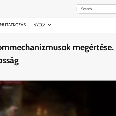
Search
for:
MUTATKOZÁS
NYELV
alommechanizmusok megértése,
osság