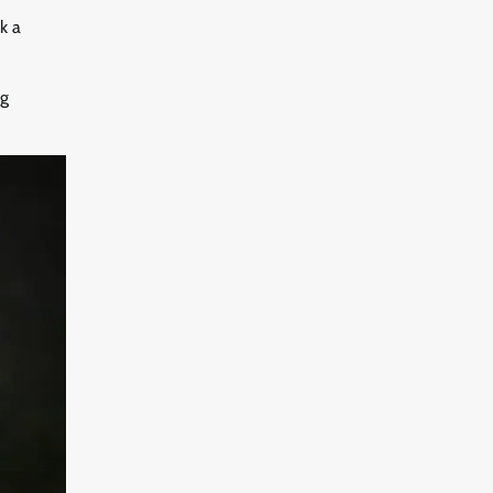
k a
ig