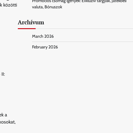
Promóciós csomag igények: Exkluzív tárgyak, Játékbeli
k közötti
valuta, Bónuszok
Archívum
March 2026
February 2026
II:
ek a
kosokat,