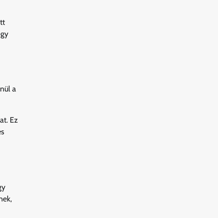
tt
ogy
nül a
at. Ez
es
gy
nek,