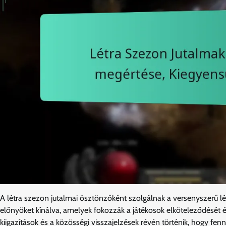
A létra szezon jutalmai ösztönzőként szolgálnak a versenyszerű l
előnyöket kínálva, amelyek fokozzák a játékosok elköteleződését 
kiigazítások és a közösségi visszajelzések révén történik, hogy fe