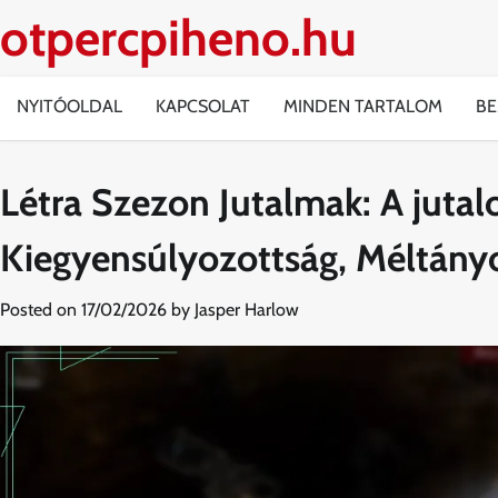
Skip
otpercpiheno.hu
to
content
NYITÓOLDAL
KAPCSOLAT
MINDEN TARTALOM
BE
Létra Szezon Jutalmak: A jut
Kiegyensúlyozottság, Méltány
Posted on
17/02/2026
by
Jasper Harlow