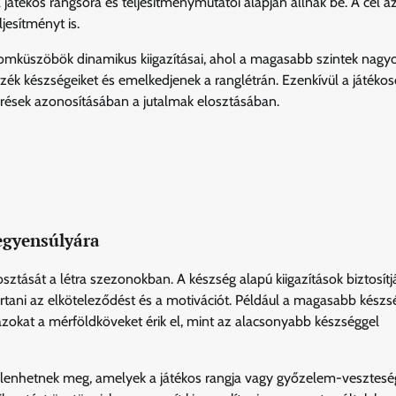
játékos rangsora és teljesítménymutatói alapján állnak be. A cél a
jesítményt is.
lomküszöbök dinamikus kiigazításai, ahol a magasabb szintek nagy
zék készségeiket és emelkedjenek a ranglétrán. Ezenkívül a játéko
térések azonosításában a jutalmak elosztásában.
 egyensúlyára
osztását a létra szezonokban. A készség alapú kiigazítások biztosítj
rtani az elköteleződést és a motivációt. Például a magasabb készs
zokat a mérföldköveket érik el, mint az alacsonyabb készséggel
jelenhetnek meg, amelyek a játékos rangja vagy győzelem-vesztesé