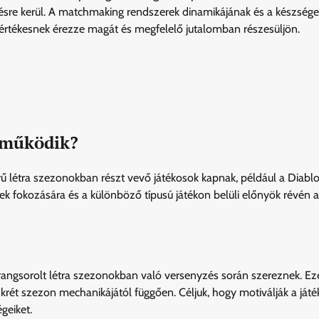
résre kerül. A matchmaking rendszerek dinamikájának és a készsége
értékesnek érezze magát és megfelelő jutalomban részesüljön.
n működik?
 létra szezonokban részt vevő játékosok kapnak, például a Diablo 
ek fokozására és a különböző típusú játékon belüli előnyök révén a
 rangsorolt létra szezonokban való versenyzés során szereznek. Ez
nkrét szezon mechanikájától függően. Céljuk, hogy motiválják a játé
geiket.