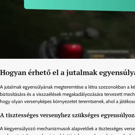
Hogyan érhető el a jutalmak egyensúly
A jutalmak egyensúlyának megteremtése a létra szezonokban a kész
biztosítására és a visszaélések megakadályozására tervezett mech
hogy olyan versenyképes környezetet teremtsenek, ahol a játékoso
A tisztességes versenyhez szükséges egyensúly
A kiegyensúlyozó mechanizmusok alapvetőek a tisztességes vers