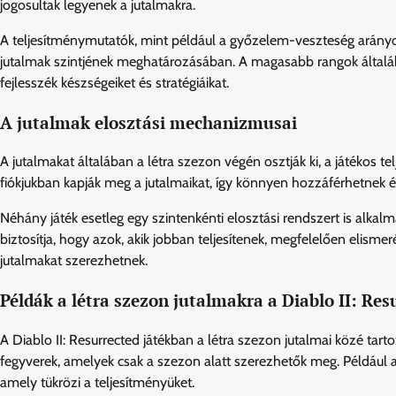
jogosultak legyenek a jutalmakra.
A teljesítménymutatók, mint például a győzelem-veszteség arányok 
jutalmak szintjének meghatározásában. A magasabb rangok általá
fejlesszék készségeiket és stratégiáikat.
A jutalmak elosztási mechanizmusai
A jutalmakat általában a létra szezon végén osztják ki, a játékos t
fiókjukban kapják meg a jutalmaikat, így könnyen hozzáférhetnek és
Néhány játék esetleg egy szintenkénti elosztási rendszert is alkalm
biztosítja, hogy azok, akik jobban teljesítenek, megfelelően elism
jutalmakat szerezhetnek.
Példák a létra szezon jutalmakra a Diablo II: Res
A Diablo II: Resurrected játékban a létra szezon jutalmai közé tar
fegyverek, amelyek csak a szezon alatt szerezhetők meg. Például 
amely tükrözi a teljesítményüket.