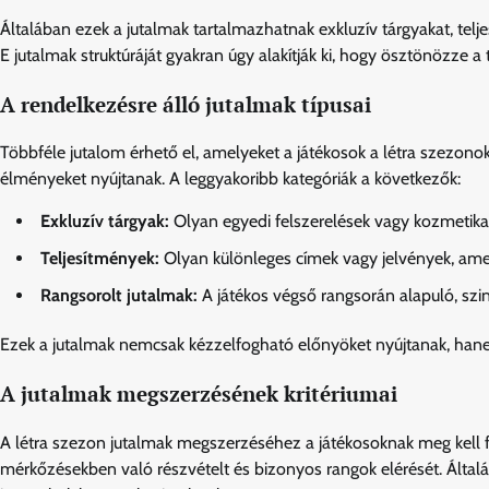
Általában ezek a jutalmak tartalmazhatnak exkluzív tárgyakat, telj
E jutalmak struktúráját gyakran úgy alakítják ki, hogy ösztönözze a
A rendelkezésre álló jutalmak típusai
Többféle jutalom érhető el, amelyeket a játékosok a létra szezon
élményeket nyújtanak. A leggyakoribb kategóriák a következők:
Exkluzív tárgyak:
Olyan egyedi felszerelések vagy kozmetikai
Teljesítmények:
Olyan különleges címek vagy jelvények, amelye
Rangsorolt jutalmak:
A játékos végső rangsorán alapuló, szin
Ezek a jutalmak nemcsak kézzelfogható előnyöket nyújtanak, hanem
A jutalmak megszerzésének kritériumai
A létra szezon jutalmak megszerzéséhez a játékosoknak meg kell f
mérkőzésekben való részvételt és bizonyos rangok elérését. Általá