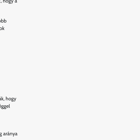
z, hogy a
obb
sok
ák, hogy
éggel
g aránya