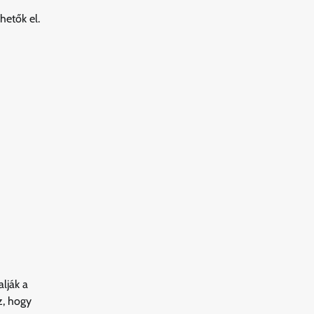
hetők el.
lják a
z, hogy