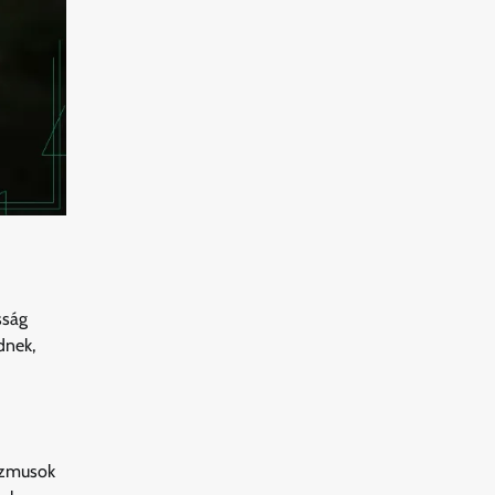
sság
dnek,
izmusok