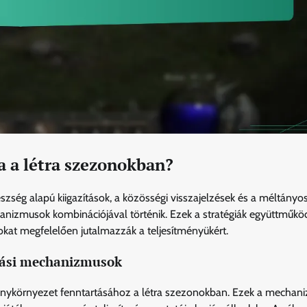
a a létra szezonokban?
ség alapú kiigazítások, a közösségi visszajelzések és a méltányo
anizmusok kombinációjával történik. Ezek a stratégiák együttműkö
kat megfelelően jutalmazzák a teljesítményükért.
ozási mechanizmusok
enykörnyezet fenntartásához a létra szezonokban. Ezek a mechan