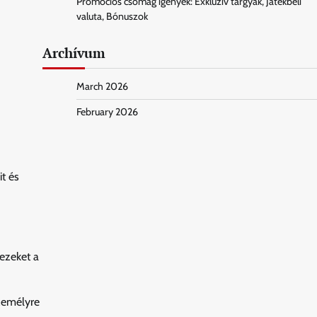
Promóciós csomag igények: Exkluzív tárgyak, Játékbeli
valuta, Bónuszok
Archívum
March 2026
February 2026
t és
 ezeket a
személyre