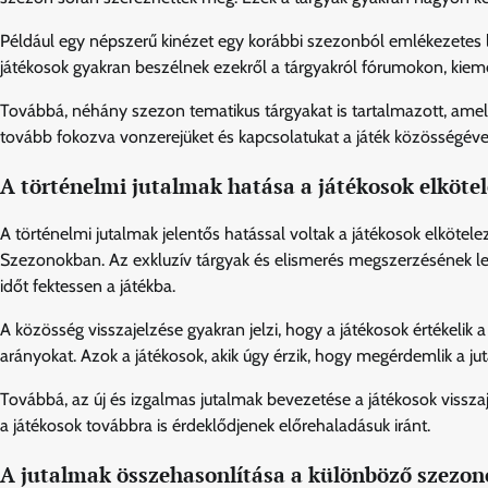
Például egy népszerű kinézet egy korábbi szezonból emlékezetes le
játékosok gyakran beszélnek ezekről a tárgyakról fórumokon, kieme
Továbbá, néhány szezon tematikus tárgyakat is tartalmazott, ame
tovább fokozva vonzerejüket és kapcsolatukat a játék közösségéve
A történelmi jutalmak hatása a játékosok elköte
A történelmi jutalmak jelentős hatással voltak a játékosok elkötel
Szezonokban. Az exkluzív tárgyak és elismerés megszerzésének leh
időt fektessen a játékba.
A közösség visszajelzése gyakran jelzi, hogy a játékosok értékelik 
arányokat. Azok a játékosok, akik úgy érzik, hogy megérdemlik a ju
Továbbá, az új és izgalmas jutalmak bevezetése a játékosok visszaje
a játékosok továbbra is érdeklődjenek előrehaladásuk iránt.
A jutalmak összehasonlítása a különböző szezo