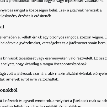
tak a játékosoknak további tárgyak vagy fejlesztések vásárlására.
ényeit és rangját a közösségen belül. Ezek a jutalmak nemcsak a
esítmény érzését is erősítették.
ai
lemzően el kellett érniük egy bizonyos rangot a szezon végére. E
 beleértve a győzelmeket, vereségeket és a játékmenet során bemu
us kihívások teljesítését vagy eseményeken való részvételt. Ez ösz
ahelyett, hogy kizárólag a rangra összpontosítanának.
ú volt a játékosok számára, akik maximalizálni kívánták előnyeike
k, amelyek évről évre változhattak.
zonokból
ású kinézetek és egyedi emote-ok, amelyeket a játékosok csak az ad
settek lettek, hozzájárulva értékükhöz a játékban.