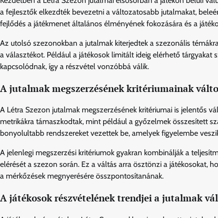
Kezdetben a Létra Szezon jutalmai elsősorban a játékon belüli valu
a fejlesztők elkezdték bevezetni a változatosabb jutalmakat, beleé
fejlődés a játékmenet általános élményének fokozására és a játék
Az utolsó szezonokban a jutalmak kiterjedtek a szezonális témákr
a választékot. Például a játékosok limitált ideig elérhető tárgyaka
kapcsolódnak, így a részvétel vonzóbbá válik.
A jutalmak megszerzésének kritériumainak válto
A Létra Szezon jutalmak megszerzésének kritériumai is jelentős v
metrikákra támaszkodtak, mint például a győzelmek összesített szá
bonyolultabb rendszereket vezettek be, amelyek figyelembe veszik
A jelenlegi megszerzési kritériumok gyakran kombinálják a teljesítm
elérését a szezon során. Ez a váltás arra ösztönzi a játékosokat, h
a mérkőzések megnyerésére összpontosítanának.
A játékosok részvételének trendjei a jutalmak v