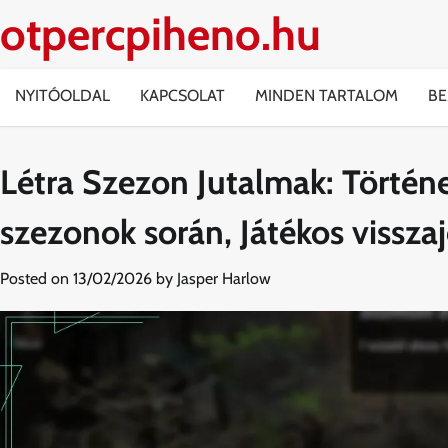
Skip
otpercpiheno.hu
to
content
NYITÓOLDAL
KAPCSOLAT
MINDEN TARTALOM
BE
Létra Szezon Jutalmak: Történe
szezonok során, Játékos vissza
Posted on
13/02/2026
by
Jasper Harlow