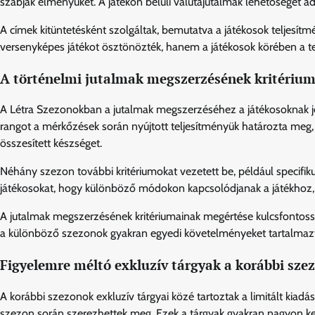
szabják élményüket. A játékon belüli valutajutalmak lehetőséget ad
A címek kitüntetésként szolgáltak, bemutatva a játékosok teljesítm
versenyképes játékot ösztönözték, hanem a játékosok körében a telj
A történelmi jutalmak megszerzésének kritérium
A Létra Szezonokban a jutalmak megszerzéséhez a játékosoknak jel
rangot a mérkőzések során nyújtott teljesítményük határozta meg,
összesített készséget.
Néhány szezon további kritériumokat vezetett be, például specifik
játékosokat, hogy különböző módokon kapcsolódjanak a játékhoz, 
A jutalmak megszerzésének kritériumainak megértése kulcsfontosság
a különböző szezonok gyakran egyedi követelményeket tartalmazta
Figyelemre méltó exkluzív tárgyak a korábbi sze
A korábbi szezonok exkluzív tárgyai közé tartoztak a limitált kiad
szezon során szerezhettek meg. Ezek a tárgyak gyakran nagyon kere