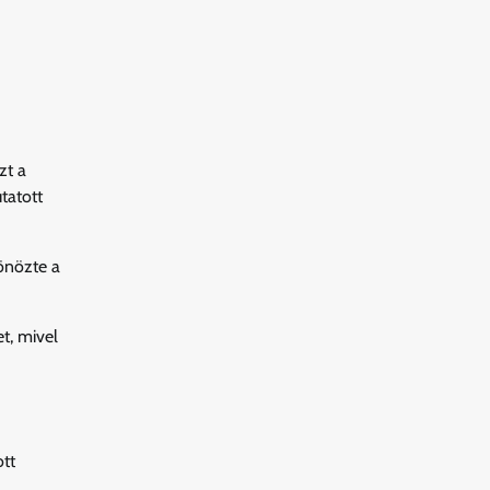
zt a
tatott
tönözte a
t, mivel
ott