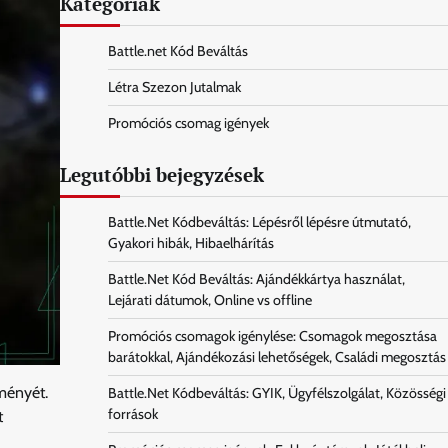
Kategóriák
Battle.net Kód Beváltás
Létra Szezon Jutalmak
Promóciós csomag igények
Legutóbbi bejegyzések
Battle.Net Kódbeváltás: Lépésről lépésre útmutató,
Gyakori hibák, Hibaelhárítás
Battle.Net Kód Beváltás: Ajándékkártya használat,
Lejárati dátumok, Online vs offline
Promóciós csomagok igénylése: Csomagok megosztása
barátokkal, Ajándékozási lehetőségek, Családi megosztás
ményét.
Battle.Net Kódbeváltás: GYIK, Ügyfélszolgálat, Közösségi
források
t