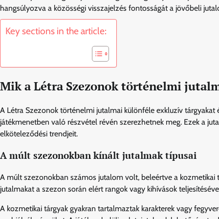
hangsúlyozva a közösségi visszajelzés fontosságát a jövőbeli jutal
Key sections in the article:
Mik a Létra Szezonok történelmi jutal
A Létra Szezonok történelmi jutalmai különféle exkluzív tárgyakat
játékmenetben való részvétel révén szerezhetnek meg. Ezek a jutalm
elköteleződési trendjeit.
A múlt szezonokban kínált jutalmak típusai
A múlt szezonokban számos jutalom volt, beleértve a kozmetikai tár
jutalmakat a szezon során elért rangok vagy kihívások teljesítésév
A kozmetikai tárgyak gyakran tartalmaztak karakterek vagy fegyve