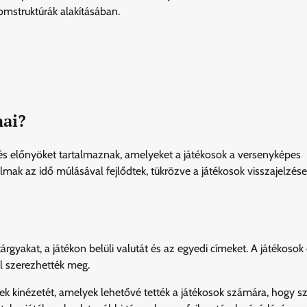
omstruktúrák alakításában.
mai?
 és előnyöket tartalmaznak, amelyeket a játékosok a versenyképes
ak az idő múlásával fejlődtek, tükrözve a játékosok visszajelzései
gyakat, a játékon belüli valutát és az egyedi címeket. A játékosok
el szerezhették meg.
rek kinézetét, amelyek lehetővé tették a játékosok számára, hogy 