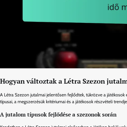
Hogyan változtak a Létra Szezon jutalm
A Létra Szezon jutalmai jelentősen fejlődtek, tükrözve a játékosok
típusai, a megszerzésük kritériumai és a játékosok részvételi tre
A jutalom típusok fejlődése a szezonok során