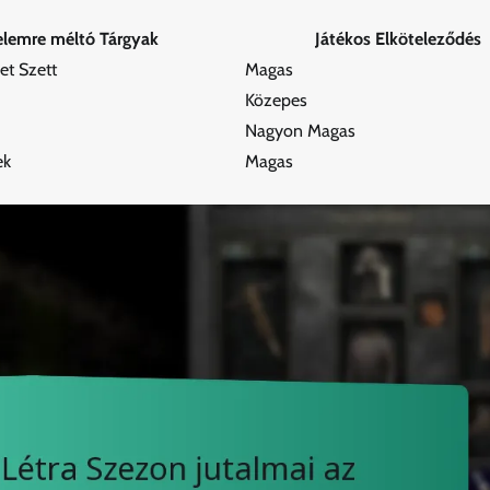
elemre méltó Tárgyak
Játékos Elköteleződés
et Szett
Magas
Közepes
Nagyon Magas
ek
Magas