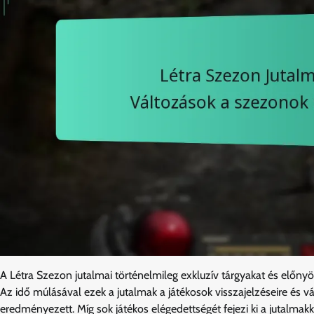
A Létra Szezon jutalmai történelmileg exkluzív tárgyakat és előn
Az idő múlásával ezek a jutalmak a játékosok visszajelzéseire és v
eredményezett. Míg sok játékos elégedettségét fejezi ki a jutalmakk