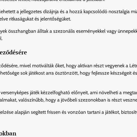
hetett a jellegzetes dizájnja és a hozzá kapcsolódó nosztalgia mia
lve ritkaságukat és jelentőségüket.
lyek összhangban álltak a szezonális eseményekkel vagy ünnepekk
l.
leződésére
eződésére, mivel motiválták őket, hogy aktívan részt vegyenek a Lét
etősége sok játékost arra ösztönzött, hogy fejlessze készségeit é
a versenyképes játék kézzelfogható előnyeit, ami növelheti a megtar
talmakat, valószínűbb, hogy a jövőbeli szezonokban is részt veszne
lzése alapján segített frissen és vonzóan tartani a játékot, biztosí
nokban