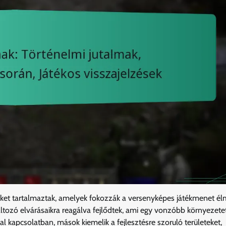
yöket tartalmaztak, amelyek fokozzák a versenyképes játékmenet él
áltozó elvárásaikra reagálva fejlődtek, ami egy vonzóbb környezete
al kapcsolatban, mások kiemelik a fejlesztésre szoruló területeket,