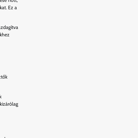
ése nőtt,
kat. Ez a
azdagítva
ekhez
ztők
k
kizárólag