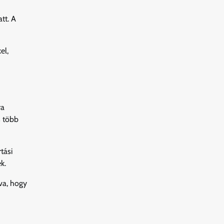
tt. A
el,
ra
s több
tási
k.
tva, hogy