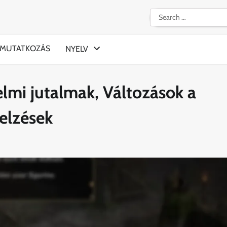
Search
for:
MUTATKOZÁS
NYELV
lmi jutalmak, Változások a
jelzések