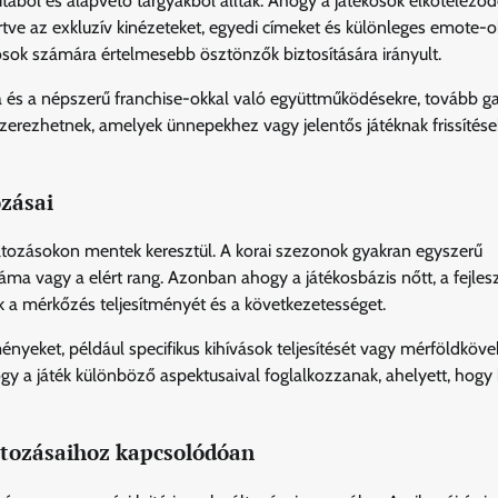
tából és alapvető tárgyakból álltak. Ahogy a játékosok elköteleződ
rtve az exkluzív kinézeteket, egyedi címeket és különleges emote-o
osok számára értelmesebb ösztönzők biztosítására irányult.
a és a népszerű franchise-okkal való együttműködésekre, tovább g
t szerezhetnek, amelyek ünnepekhez vagy jelentős játéknak frissítés
zásai
áltozásokon mentek keresztül. A korai szezonok gyakran egyszerű
ma vagy a elért rang. Azonban ahogy a játékosbázis nőtt, a fejles
 a mérkőzés teljesítményét és a következetességet.
ényeket, például specifikus kihívások teljesítését vagy mérföldköve
ogy a játék különböző aspektusaival foglalkozzanak, ahelyett, hogy 
áltozásaihoz kapcsolódóan