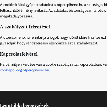
A cookie-k által gyűjtött adatokat a otpercpiheno.hu a szükséges 
felhasználói élmény javítását. Az adatokat biztonságosan tárolju
megakadályozására.
A szabályzat frissítései
A otpercpiheno.hu fenntartja a jogot, hogy időről időre frissítse e
javasoljuk, hogy rendszeresen ellenőrizze ezt a szabályzatot.
Kapcsolatfelvétel
Ha bármilyen kérdése van a cookie szabályzattal kapcsolatban, kér
cookiepolicy@otpercpiheno.hu
.
Legutóbbi bejegyzések