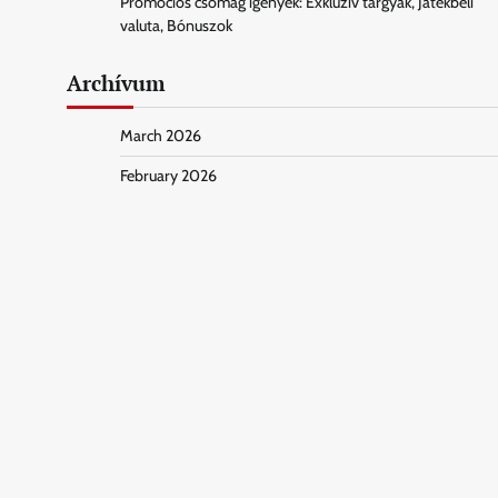
Promóciós csomag igények: Exkluzív tárgyak, Játékbeli
valuta, Bónuszok
Archívum
March 2026
February 2026